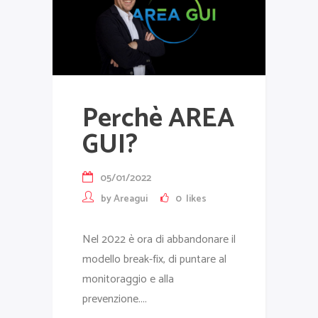
Perchè AREA
GUI?
05/01/2022
by
Areagui
0
likes
Nel 2022 è ora di abbandonare il
modello break-fix, di puntare al
monitoraggio e alla
prevenzione....