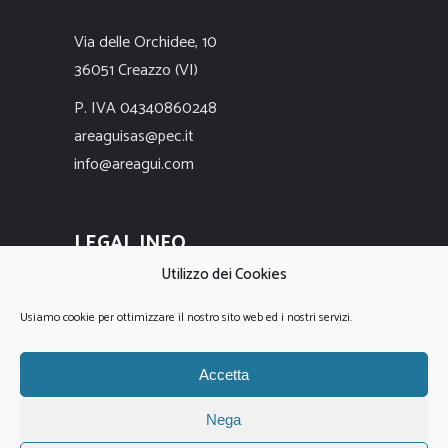
Via delle Orchidee, 10
36051 Creazzo (VI)
P. IVA 04340860248
areaguisas@pec.it
info@areagui.com
LEGAL INFO
Utilizzo dei Cookies
Privacy Policy
Usiamo cookie per ottimizzare il nostro sito web ed i nostri servizi.
Cookie Policy
Accetta
Nega