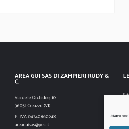
AREA GUI SAS DI ZAMPIERI RUDY &
L
C.
Pri
Via delle Orchidee, 10
36051 Creazzo (VI)
Coo
P. IVA 04340860248
Usiamo cookie 
areaguisas@pec.it