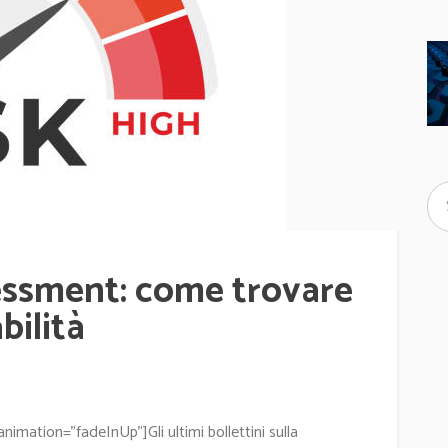
sessment: come trovare
bilità
mation="fadeInUp"]Gli ultimi bollettini sulla