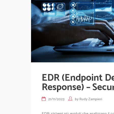
EDR (Endpoint De
Response) – Secur
21/11/2023
by
Rudy Zampieri
EDR: sistemi più evoluti che analizzano il